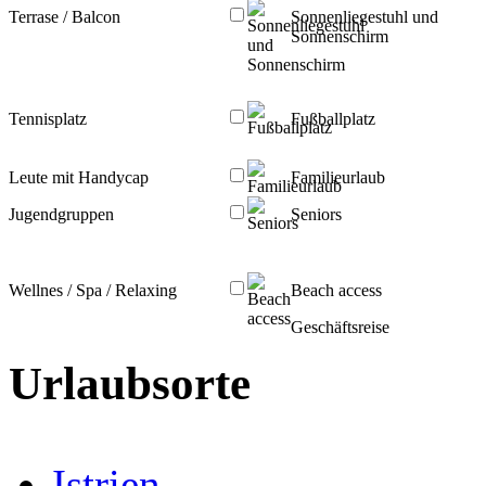
Terrase / Balcon
Sonnenliegestuhl und
Sonnenschirm
Tennisplatz
Fußballplatz
Leute mit Handycap
Familieurlaub
Jugendgruppen
Seniors
Wellnes / Spa / Relaxing
Beach access
Geschäftsreise
Urlaubsorte
Istrien