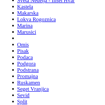
Sveta Nedelja - Insel Hvar
Kastela
Makarska
Lokva Rogoznica
Marina
Marusici
Omis
Pisak
Podaca
Podgora
Podstrana
Promajna
Ruskamen
Seget Vranjica
Sevid
Split