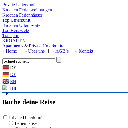
Private Unterkunft
Kroatien Ferienwohnungen
Kroatien Ferienhäuser
Top Unterkunft
Kroatien Urlaubsorte
Top Reiseziele
Transport
KROATIEN
Apartments
&
Private Unterkunfte
»
Home
| »
Über uns
| »
AGB´s
| »
Kontakt
DE
DE
EN
HR
Buche deine Reise
Private Unterkunft
Ferienhäuser