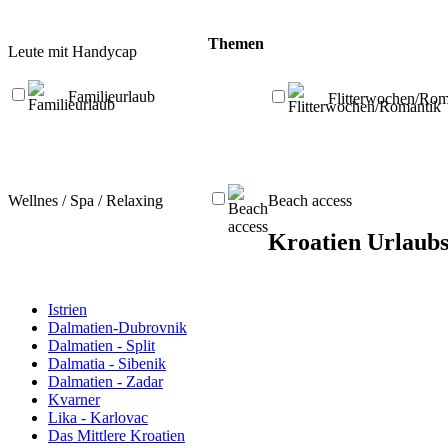
Themen
Leute mit Handycap
Familieurlaub
Flitterwochen/Rom
Wellnes / Spa / Relaxing
Beach access
Kroatien Urlaubs
Istrien
Dalmatien-Dubrovnik
Dalmatien - Split
Dalmatia - Sibenik
Dalmatien - Zadar
Kvarner
Lika - Karlovac
Das Mittlere Kroatien