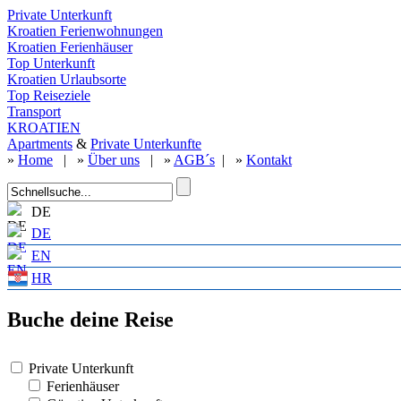
Private Unterkunft
Kroatien Ferienwohnungen
Kroatien Ferienhäuser
Top Unterkunft
Kroatien Urlaubsorte
Top Reiseziele
Transport
KROATIEN
Apartments
&
Private Unterkunfte
»
Home
| »
Über uns
| »
AGB´s
| »
Kontakt
DE
DE
EN
HR
Buche deine Reise
Private Unterkunft
Ferienhäuser