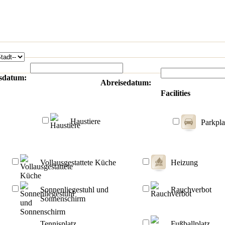
sdatum:
Abreisedatum:
Facilities
Haustiere
Parkpla
Vollausgestattete Küche
Heizung
Sonnenliegestuhl und
Rauchverbot
Sonnenschirm
Tennisplatz
Fußballplatz