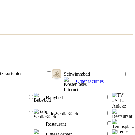
tz kostenlos
Schwimmbad
Other facilities
Babybett
Safe-Schließfach
Restaurant
Fitness center