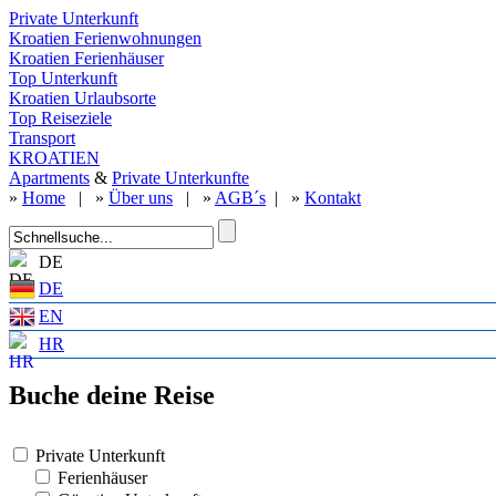
Private Unterkunft
Kroatien Ferienwohnungen
Kroatien Ferienhäuser
Top Unterkunft
Kroatien Urlaubsorte
Top Reiseziele
Transport
KROATIEN
Apartments
&
Private Unterkunfte
»
Home
| »
Über uns
| »
AGB´s
| »
Kontakt
DE
DE
EN
HR
Buche deine Reise
Private Unterkunft
Ferienhäuser