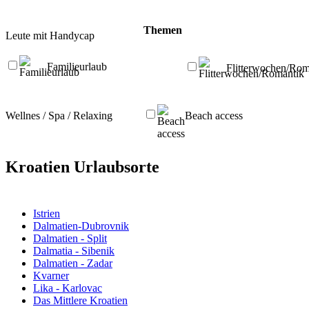
Themen
Leute mit Handycap
Familieurlaub
Flitterwochen/Rom
Wellnes / Spa / Relaxing
Beach access
Kroatien Urlaubsorte
Istrien
Dalmatien-Dubrovnik
Dalmatien - Split
Dalmatia - Sibenik
Dalmatien - Zadar
Kvarner
Lika - Karlovac
Das Mittlere Kroatien