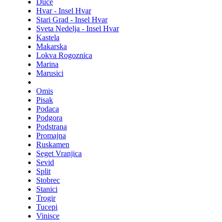
Duce
Hvar - Insel Hvar
Stari Grad - Insel Hvar
Sveta Nedelja - Insel Hvar
Kastela
Makarska
Lokva Rogoznica
Marina
Marusici
Omis
Pisak
Podaca
Podgora
Podstrana
Promajna
Ruskamen
Seget Vranjica
Sevid
Split
Stobrec
Stanici
Trogir
Tucepi
Vinisce