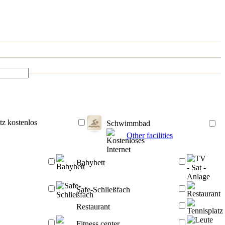
tz kostenlos
Schwimmbad
Other facilities
Babybett
Safe-Schließfach
Restaurant
Fitness center