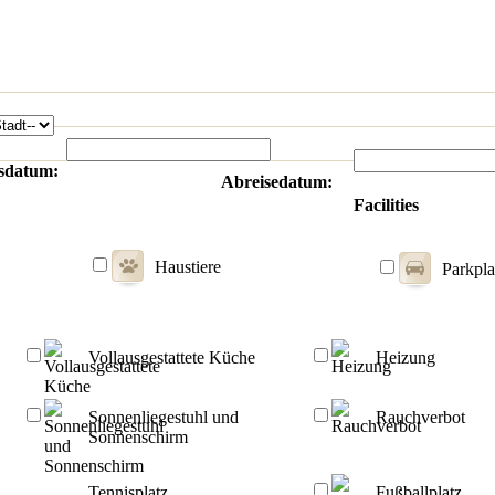
sdatum:
Abreisedatum:
Facilities
Haustiere
Parkpla
Vollausgestattete Küche
Heizung
Sonnenliegestuhl und
Rauchverbot
Sonnenschirm
Tennisplatz
Fußballplatz