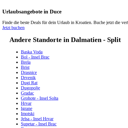
Urlaubsangebote in Duce
Finde die beste Deals für dein Urlaub in Kroatien. Buche jetzt die v
Jetzt buchen
Andere Standorte in Dalmatien - Split
Baska Voda
Bol - Insel Brac
Brela
Brist
Drasnice
Drvenik
Dugi Rat
Dugopolje
Gradac
Grohote - Insel Solta
Hrvar
Igrane
Imotski
Jelsa - Insel Hrvar
Supetar - Insel Brac