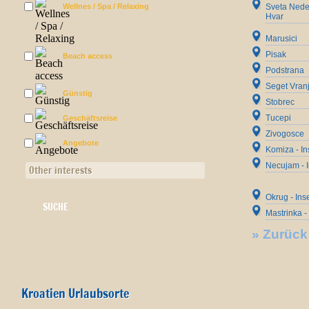
Wellnes / Spa / Relaxing
Sveta Nedel
Hvar
Marusici
Pisak
Beach access
Podstrana
Seget Vranj
Günstig
Stobrec
Tucepi
Geschäftsreise
Zivogosce
Angebote
Komiza - In
Necujam - I
Other interests
Okrug - Ins
Mastrinka -
»
Zurück
Kroatien Urlaubsorte