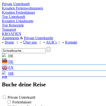
Private Unterkunft
Kroatien Ferienwohnungen
Kroatien Ferienhäuser
Top Unterkunft
Kroatien Urlaubsorte
Top Reiseziele
Transport
KROATIEN
Apartments
&
Private Unterkunfte
»
Home
| »
Über uns
| »
AGB´s
| »
Kontakt
DE
DE
EN
HR
Buche deine Reise
Private Unterkunft
Ferienhäuser