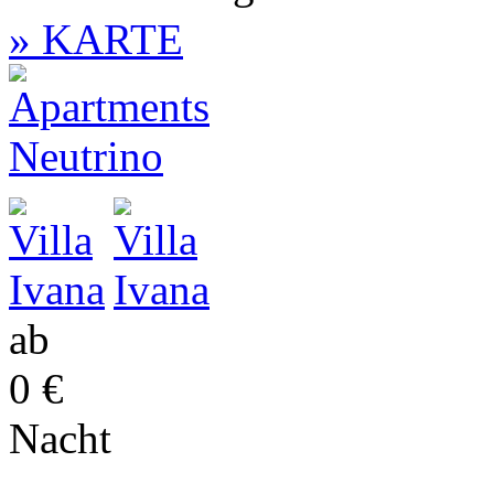
» KARTE
ab
0 €
Nacht