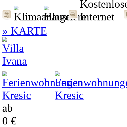
» KARTE
ab
0 €