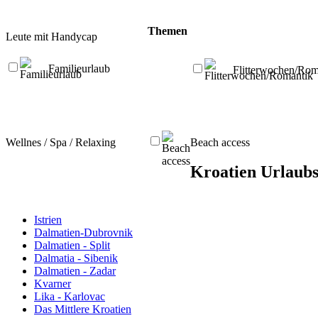
Themen
Leute mit Handycap
Familieurlaub
Flitterwochen/Rom
Wellnes / Spa / Relaxing
Beach access
Kroatien Urlaubs
Istrien
Dalmatien-Dubrovnik
Dalmatien - Split
Dalmatia - Sibenik
Dalmatien - Zadar
Kvarner
Lika - Karlovac
Das Mittlere Kroatien