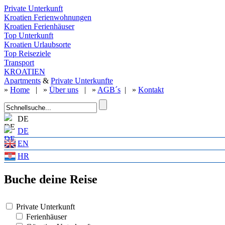
Private Unterkunft
Kroatien Ferienwohnungen
Kroatien Ferienhäuser
Top Unterkunft
Kroatien Urlaubsorte
Top Reiseziele
Transport
KROATIEN
Apartments
&
Private Unterkunfte
»
Home
| »
Über uns
| »
AGB´s
| »
Kontakt
DE
DE
EN
HR
Buche deine Reise
Private Unterkunft
Ferienhäuser