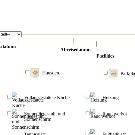
sdatum:
Abreisedatum:
Facilities
Haustiere
Parkpla
Vollausgestattete Küche
Heizung
Sonnenliegestuhl und
Rauchverbot
Sonnenschirm
Tennisplatz
Fußballplatz