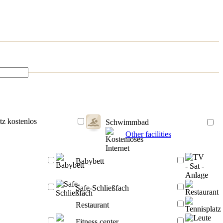
tz kostenlos
Schwimmbad
Other facilities
Babybett
Safe-Schließfach
Restaurant
Fitness center