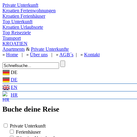
Private Unterkunft
Kroatien Ferienwohnungen
Kroatien Ferienhäuser
Top Unterkunft
Kroatien Urlaubsorte
Top Reiseziele
Transport
KROATIEN
Apartments
&
Private Unterkunfte
»
Home
| »
Über uns
| »
AGB´s
| »
Kontakt
DE
DE
EN
HR
Buche deine Reise
Private Unterkunft
Ferienhäuser