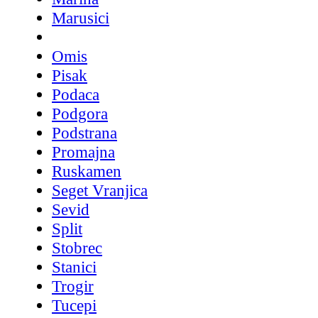
Marusici
Omis
Pisak
Podaca
Podgora
Podstrana
Promajna
Ruskamen
Seget Vranjica
Sevid
Split
Stobrec
Stanici
Trogir
Tucepi