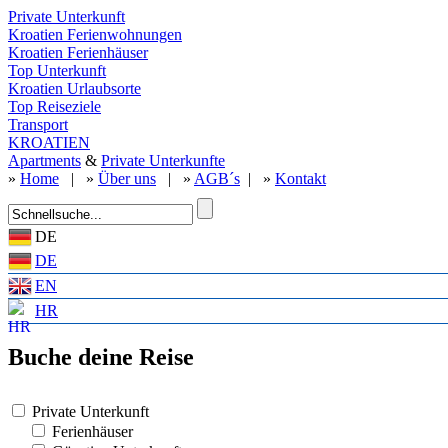
Private Unterkunft
Kroatien Ferienwohnungen
Kroatien Ferienhäuser
Top Unterkunft
Kroatien Urlaubsorte
Top Reiseziele
Transport
KROATIEN
Apartments
&
Private Unterkunfte
»
Home
| »
Über uns
| »
AGB´s
| »
Kontakt
DE
DE
EN
HR
Buche deine Reise
Private Unterkunft
Ferienhäuser