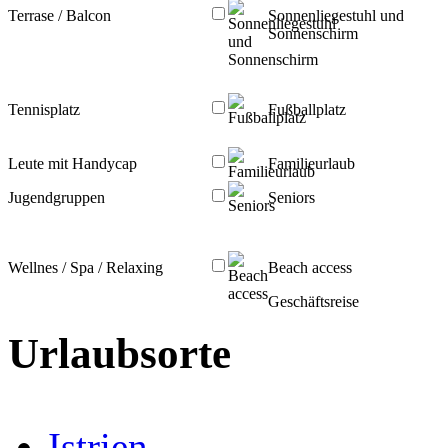
Terrase / Balcon
Sonnenliegestuhl und
Sonnenschirm
Tennisplatz
Fußballplatz
Leute mit Handycap
Familieurlaub
Jugendgruppen
Seniors
Wellnes / Spa / Relaxing
Beach access
Geschäftsreise
Urlaubsorte
Istrien