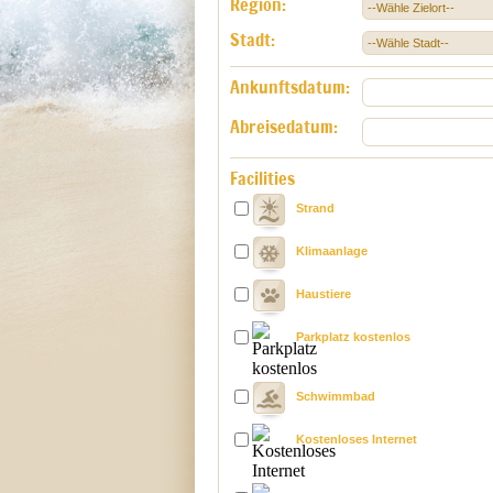
Region:
Stadt:
Ankunftsdatum:
Abreisedatum:
Facilities
Strand
Klimaanlage
Haustiere
Parkplatz kostenlos
Schwimmbad
Kostenloses Internet