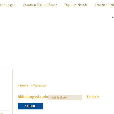
wohnungen
Kroatien Ferienhäuser
Top Unterkunft
Kroatien Url
»
Home
»
Transport
Abholungsstandort:
Zielort: