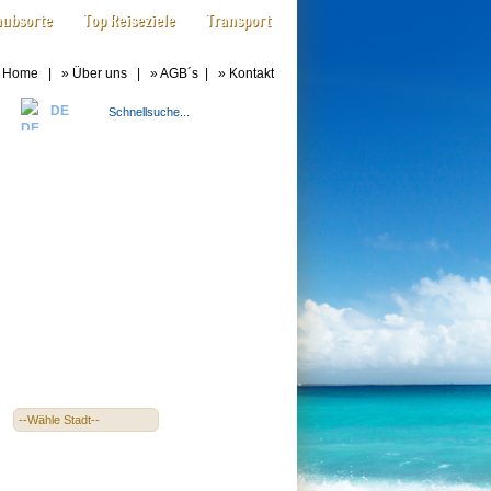
aubsorte
Top Reiseziele
Transport
»
Home
| »
Über uns
| »
AGB´s
| »
Kontakt
DE