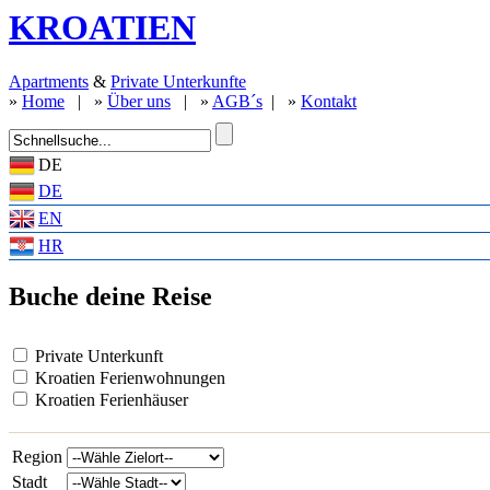
KROATIEN
Apartments
&
Private Unterkunfte
»
Home
| »
Über uns
| »
AGB´s
| »
Kontakt
DE
DE
EN
HR
Buche deine Reise
Private Unterkunft
Kroatien Ferienwohnungen
Kroatien Ferienhäuser
Region
Stadt