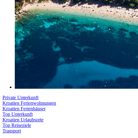
Private Unterkunft
Kroatien Ferienwohnungen
Kroatien Ferienhäuser
Top Unterkunft
Kroatien Urlaubsorte
Top Reiseziele
Transport