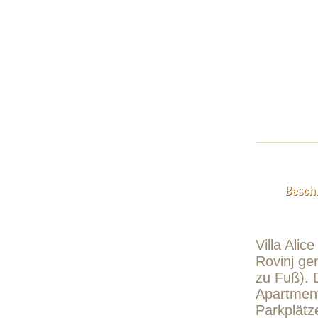
Besch
Villa Alic
Rovinj g
zu Fuß). 
Apartment
Parkplätz