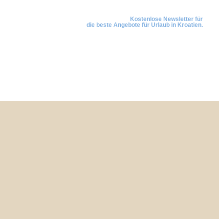
Newsletter anmelden
Kostenlose Newsletter für
die beste Angebote für Urlaub in Kroatien.
© 2026 Copyright
www.kroatien-urlaubsunterkunft.com