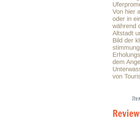
Uferprome
Von hier a
oder in e
während d
Altstadt 
Bild der k
stimmungs
Erholungs
dem Angeb
Unterwasse
von Touri
Rev
Review