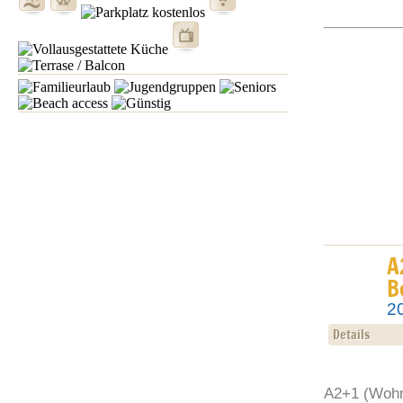
A
B
2
Details
A2+1 (Wohnu