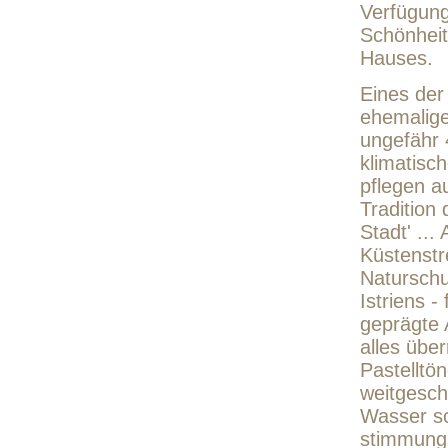
Verfügung
Schönheit
Hauses.
Eines der
ehemalige
ungefähr 
klimatisc
pflegen a
Tradition
Stadt' ...
Küstenstre
Naturschu
Istriens -
geprägte 
alles über
Pastelltö
weitgesch
Wasser sc
stimmungs