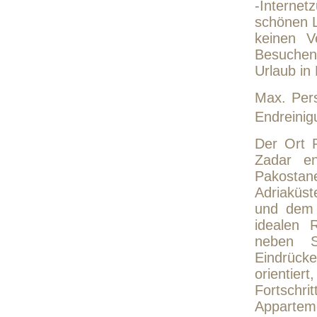
-Internet
schönen L
keinen V
Besuchen 
Urlaub in
Max. Pers
Endreinigu
Der Ort 
Zadar en
Pakostane
Adriaküs
und dem 
idealen 
neben St
Eindrücke
orientie
Fortschr
Apparteme