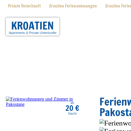
Private Unterkunft
Kroatien Ferienwohnungen
Kroatien Ferie
KROATIEN
Apartments
&
Private Unterkunfte
Ferien
ab
20 €
Pakost
Nacht