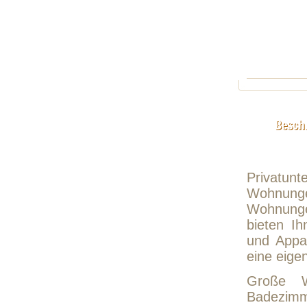
Besch
Privatun
Wohnunge
Wohnunge
bieten Ih
und Appa
eine eige
Große W
Badezimm