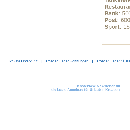
Tankstell
Restaura
Bank:
5
Post:
60
Sport:
1
Private Unterkunft
|
Kroatien Ferienwohnungen
|
Kroatien Ferienhäus
Newsletter anmelden
Kostenlose Newsletter für
die beste Angebote für Urlaub in Kroatien.
© 2026 Copyright
www.kroatien-urlaubsunterkunft.com