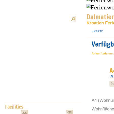
Dalmatien
Kroatien Fer
» KARTE
Verfügb
Ankunftsdatum:
A
2
De
A4
(Wohnun
Facilities
Wohnfläche 